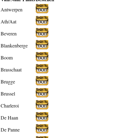
Antwerpen
Ath/Aat
Beveren
Blankenberge
Boom
Brasschaat
Brugge
Brussel
Charleroi
De Haan
De Panne