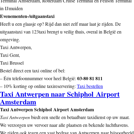
Terminal Amsterdam, Rotterdam Cruise Terminal en Felison Terminal
in IJmuiden
Evenementen-/uitgaanstaxi
Heeft u een glaasje op? Rijd dan niet zelf maar laat je rijden. De
uitgaanstaxi van 123taxi brengt u veilig thuis, overal in België en
omgeving.
Taxi Antwerpen,
Taxi Gent,
Taxi Brussel
Bestel direct een taxi online of bel:
03-80 81 811
– Één telefoonnummer voor heel België:
– 10% korting op online taxireservering:
Taxi bestellen
Taxi Antwerpen naar Schiphol Airport
Amsterdam
Taxi Antwerpen Schiphol Airport Amsterdam
Taxi Antwerpen
biedt een snelle en betaalbare taxidienst op uw maat.
We verzorgen uw vervoer naar alle plaatsen en bekende luchthavens.
We rijden ook tegen een vast bedrag van
Antwerpen
naar bijvoorbeeld