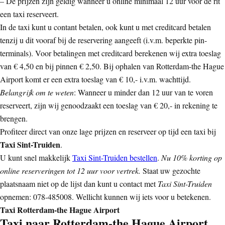
– De prijzen zijn geldig wanneer u online minimaal 12 uur voor de rit
een taxi reserveert.
In de taxi kunt u contant betalen, ook kunt u met creditcard betalen
tenzij u dit vooraf bij de reservering aangeeft (i.v.m. beperkte pin-
terminals). Voor betalingen met creditcard berekenen wij extra toeslag
van € 4,50 en bij pinnen € 2,50. Bij ophalen van Rotterdam-the Hague
Airport komt er een extra toeslag van € 10,- i.v.m. wachttijd.
Belangrijk om te weten
: Wanneer u minder dan 12 uur van te voren
reserveert, zijn wij genoodzaakt een toeslag van € 20,- in rekening te
brengen.
Profiteer direct van onze lage prijzen en reserveer op tijd een taxi bij
Taxi Sint-Truiden
.
U kunt snel makkelijk
Taxi Sint-Truiden bestellen
.
Nu 10% korting op
online reserveringen tot 12 uur voor vertrek.
Staat uw gezochte
plaatsnaam niet op de lijst dan kunt u contact met
Taxi Sint-Truiden
opnemen: 078-485008. Wellicht kunnen wij iets voor u betekenen.
Taxi Rotterdam-the Hague Airport
Taxi naar Rotterdam-the Hague Airport