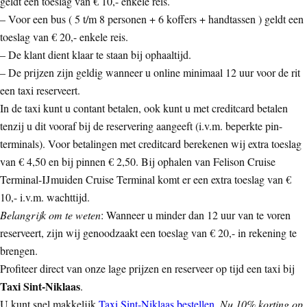
geldt een toeslag van € 10,- enkele reis.
– Voor een bus ( 5 t/m 8 personen + 6 koffers + handtassen ) geldt een
toeslag van € 20,- enkele reis.
– De klant dient klaar te staan bij ophaaltijd.
– De prijzen zijn geldig wanneer u online minimaal 12 uur voor de rit
een taxi reserveert.
In de taxi kunt u contant betalen, ook kunt u met creditcard betalen
tenzij u dit vooraf bij de reservering aangeeft (i.v.m. beperkte pin-
terminals). Voor betalingen met creditcard berekenen wij extra toeslag
van € 4,50 en bij pinnen € 2,50. Bij ophalen van Felison Cruise
Terminal-IJmuiden Cruise Terminal komt er een extra toeslag van €
10,- i.v.m. wachttijd.
Belangrijk om te weten
: Wanneer u minder dan 12 uur van te voren
reserveert, zijn wij genoodzaakt een toeslag van € 20,- in rekening te
brengen.
Profiteer direct van onze lage prijzen en reserveer op tijd een taxi bij
Taxi Sint-Niklaas
.
U kunt snel makkelijk
Taxi Sint-Niklaas bestellen
.
Nu 10% korting op