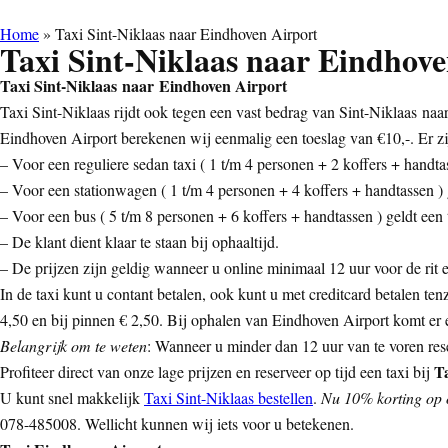
Home
»
Taxi Sint-Niklaas naar Eindhoven Airport
Taxi Sint-Niklaas naar Eindhove
Taxi Sint-Niklaas naar Eindhoven Airport
Taxi Sint-Niklaas rijdt ook tegen een vast bedrag van Sint-Niklaas naar
Eindhoven Airport berekenen wij eenmalig een toeslag van €10,-. Er z
– Voor een reguliere sedan taxi ( 1 t/m 4 personen + 2 koffers + handtas
– Voor een stationwagen ( 1 t/m 4 personen + 4 koffers + handtassen ) g
– Voor een bus ( 5 t/m 8 personen + 6 koffers + handtassen ) geldt een t
– De klant dient klaar te staan bij ophaaltijd.
– De prijzen zijn geldig wanneer u online minimaal 12 uur voor de rit ee
In de taxi kunt u contant betalen, ook kunt u met creditcard betalen ten
4,50 en bij pinnen € 2,50. Bij ophalen van Eindhoven Airport komt er ee
Belangrijk om te weten
: Wanneer u minder dan 12 uur van te voren rese
Ta
Profiteer direct van onze lage prijzen en reserveer op tijd een taxi bij
U kunt snel makkelijk
Taxi Sint-Niklaas bestellen
.
Nu 10% korting op o
078-485008. Wellicht kunnen wij iets voor u betekenen.