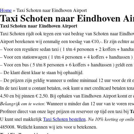
Home
»
Taxi Schoten naar Eindhoven Airport
Taxi Schoten naar Eindhoven Ai
Taxi Schoten naar Eindhoven Airport
Taxi Schoten rijdt ook tegen een vast bedrag van Schoten naar Eindhove
Airport berekenen wij eenmalig een toeslag van €10,-. Er zijn echter 
– Voor een reguliere sedan taxi ( 1 t/m 4 personen + 2 koffers + handtas
– Voor een stationwagen ( 1 t/m 4 personen + 4 koffers + handtassen ) g
– Voor een bus ( 5 t/m 8 personen + 6 koffers + handtassen ) geldt een t
– De klant dient klaar te staan bij ophaaltijd.
– De prijzen zijn geldig wanneer u online minimaal 12 uur voor de rit ee
In de taxi kunt u contant betalen, ook kunt u met creditcard betalen ten
4,50 en bij pinnen € 2,50. Bij ophalen van Eindhoven Airport komt er ee
Belangrijk om te weten
: Wanneer u minder dan 12 uur van te voren rese
T
Profiteer direct van onze lage prijzen en reserveer op tijd een taxi bij
U kunt snel makkelijk
Taxi Schoten bestellen
.
Nu 10% korting op onlin
485008. Wellicht kunnen wij iets voor u betekenen.