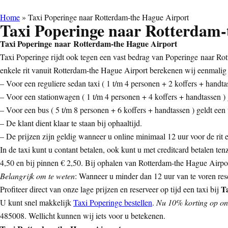
Home
»
Taxi Poperinge naar Rotterdam-the Hague Airport
Taxi Poperinge naar Rotterdam-
Taxi Poperinge naar Rotterdam-the Hague Airport
Taxi Poperinge rijdt ook tegen een vast bedrag van Poperinge naar Rot
enkele rit vanuit Rotterdam-the Hague Airport berekenen wij eenmalig 
– Voor een reguliere sedan taxi ( 1 t/m 4 personen + 2 koffers + handtas
– Voor een stationwagen ( 1 t/m 4 personen + 4 koffers + handtassen ) g
– Voor een bus ( 5 t/m 8 personen + 6 koffers + handtassen ) geldt een t
– De klant dient klaar te staan bij ophaaltijd.
– De prijzen zijn geldig wanneer u online minimaal 12 uur voor de rit ee
In de taxi kunt u contant betalen, ook kunt u met creditcard betalen ten
4,50 en bij pinnen € 2,50. Bij ophalen van Rotterdam-the Hague Airport
Belangrijk om te weten
: Wanneer u minder dan 12 uur van te voren rese
T
Profiteer direct van onze lage prijzen en reserveer op tijd een taxi bij
U kunt snel makkelijk
Taxi Poperinge bestellen
.
Nu 10% korting op onl
485008. Wellicht kunnen wij iets voor u betekenen.