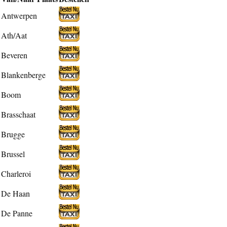
Antwerpen
Ath/Aat
Beveren
Blankenberge
Boom
Brasschaat
Brugge
Brussel
Charleroi
De Haan
De Panne