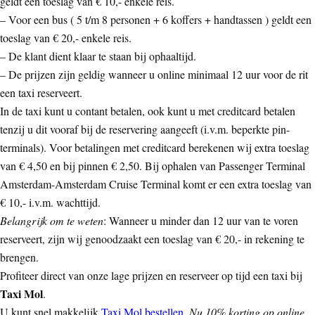
geldt een toeslag van € 10,- enkele reis.
– Voor een bus ( 5 t/m 8 personen + 6 koffers + handtassen ) geldt een
toeslag van € 20,- enkele reis.
– De klant dient klaar te staan bij ophaaltijd.
– De prijzen zijn geldig wanneer u online minimaal 12 uur voor de rit
een taxi reserveert.
In de taxi kunt u contant betalen, ook kunt u met creditcard betalen
tenzij u dit vooraf bij de reservering aangeeft (i.v.m. beperkte pin-
terminals). Voor betalingen met creditcard berekenen wij extra toeslag
van € 4,50 en bij pinnen € 2,50. Bij ophalen van Passenger Terminal
Amsterdam-Amsterdam Cruise Terminal komt er een extra toeslag van
€ 10,- i.v.m. wachttijd.
Belangrijk om te weten
: Wanneer u minder dan 12 uur van te voren
reserveert, zijn wij genoodzaakt een toeslag van € 20,- in rekening te
brengen.
Profiteer direct van onze lage prijzen en reserveer op tijd een taxi bij
Taxi Mol
.
U kunt snel makkelijk
Taxi Mol bestellen
.
Nu 10% korting op online