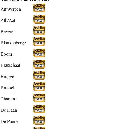
Antwerpen
Ath/Aat
Beveren
Blankenberge
Boom
Brasschaat
Brugge
Brussel
Charleroi
De Haan
De Panne