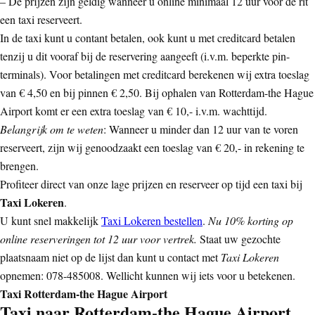
– De prijzen zijn geldig wanneer u online minimaal 12 uur voor de rit
een taxi reserveert.
In de taxi kunt u contant betalen, ook kunt u met creditcard betalen
tenzij u dit vooraf bij de reservering aangeeft (i.v.m. beperkte pin-
terminals). Voor betalingen met creditcard berekenen wij extra toeslag
van € 4,50 en bij pinnen € 2,50. Bij ophalen van Rotterdam-the Hague
Airport komt er een extra toeslag van € 10,- i.v.m. wachttijd.
Belangrijk om te weten
: Wanneer u minder dan 12 uur van te voren
reserveert, zijn wij genoodzaakt een toeslag van € 20,- in rekening te
brengen.
Profiteer direct van onze lage prijzen en reserveer op tijd een taxi bij
Taxi Lokeren
.
U kunt snel makkelijk
Taxi Lokeren bestellen
.
Nu 10% korting op
online reserveringen tot 12 uur voor vertrek.
Staat uw gezochte
plaatsnaam niet op de lijst dan kunt u contact met
Taxi Lokeren
opnemen: 078-485008. Wellicht kunnen wij iets voor u betekenen.
Taxi Rotterdam-the Hague Airport
Taxi naar Rotterdam-the Hague Airport