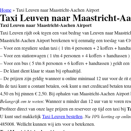
Home
»
Taxi Leuven naar Maastricht-Aachen Airport
Taxi Leuven naar Maastricht-Aa
Taxi Leuven naar Maastricht-Aachen Airport
Taxi Leuven rijdt ook tegen een vast bedrag van Leuven naar Maastricht
Maastricht-Aachen Airport berekenen wij eenmalig een toeslag van €10
– Voor een reguliere sedan taxi ( 1 t/m 4 personen + 2 koffers + handtas
– Voor een stationwagen ( 1 t/m 4 personen + 4 koffers + handtassen ) g
– Voor een bus ( 5 t/m 8 personen + 6 koffers + handtassen ) geldt een t
– De klant dient klaar te staan bij ophaaltijd.
– De prijzen zijn geldig wanneer u online minimaal 12 uur voor de rit ee
In de taxi kunt u contant betalen, ook kunt u met creditcard betalen ten
4,50 en bij pinnen € 2,50. Bij ophalen van Maastricht-Aachen Airport ko
Belangrijk om te weten
: Wanneer u minder dan 12 uur van te voren rese
T
Profiteer direct van onze lage prijzen en reserveer op tijd een taxi bij
U kunt snel makkelijk
Taxi Leuven bestellen
.
Nu 10% korting op online
485008. Wellicht kunnen wij iets voor u betekenen.