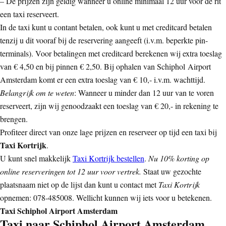
– De prijzen zijn geldig wanneer u online minimaal 12 uur voor de rit
een taxi reserveert.
In de taxi kunt u contant betalen, ook kunt u met creditcard betalen
tenzij u dit vooraf bij de reservering aangeeft (i.v.m. beperkte pin-
terminals). Voor betalingen met creditcard berekenen wij extra toeslag
van € 4,50 en bij pinnen € 2,50. Bij ophalen van Schiphol Airport
Amsterdam komt er een extra toeslag van € 10,- i.v.m. wachttijd.
Belangrijk om te weten
: Wanneer u minder dan 12 uur van te voren
reserveert, zijn wij genoodzaakt een toeslag van € 20,- in rekening te
brengen.
Profiteer direct van onze lage prijzen en reserveer op tijd een taxi bij
Taxi Kortrijk
.
U kunt snel makkelijk
Taxi Kortrijk bestellen
.
Nu 10% korting op
online reserveringen tot 12 uur voor vertrek.
Staat uw gezochte
plaatsnaam niet op de lijst dan kunt u contact met
Taxi Kortrijk
opnemen: 078-485008. Wellicht kunnen wij iets voor u betekenen.
Taxi Schiphol Airport Amsterdam
Taxi naar Schiphol Airport Amsterdam