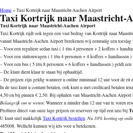
Home
»
Taxi Kortrijk naar Maastricht-Aachen Airport
Taxi Kortrijk naar Maastricht-
Taxi Kortrijk naar Maastricht-Aachen Airport
Taxi Kortrijk rijdt ook tegen een vast bedrag van Kortrijk naar Maastri
vanuit Maastricht-Aachen Airport berekenen wij eenmalig een toeslag 
– Voor een reguliere sedan taxi ( 1 t/m 4 personen + 2 koffers + handtas
– Voor een stationwagen ( 1 t/m 4 personen + 4 koffers + handtassen ) g
– Voor een bus ( 5 t/m 8 personen + 6 koffers + handtassen ) geldt een t
– De klant dient klaar te staan bij ophaaltijd.
– De prijzen zijn geldig wanneer u online minimaal 12 uur voor de rit ee
In de taxi kunt u contant betalen, ook kunt u met creditcard betalen ten
4,50 en bij pinnen € 2,50. Bij ophalen van Maastricht-Aachen Airport ko
Belangrijk om te weten
: Wanneer u minder dan 12 uur van te voren rese
T
Profiteer direct van onze lage prijzen en reserveer op tijd een taxi bij
U kunt snel makkelijk
Taxi Kortrijk bestellen
.
Nu 10% korting op onlin
485008. Wellicht kunnen wij iets voor u betekenen.