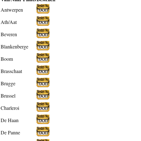
Antwerpen
Ath/Aat
Beveren
Blankenberge
Boom
Brasschaat
Brugge
Brussel
Charleroi
De Haan
De Panne