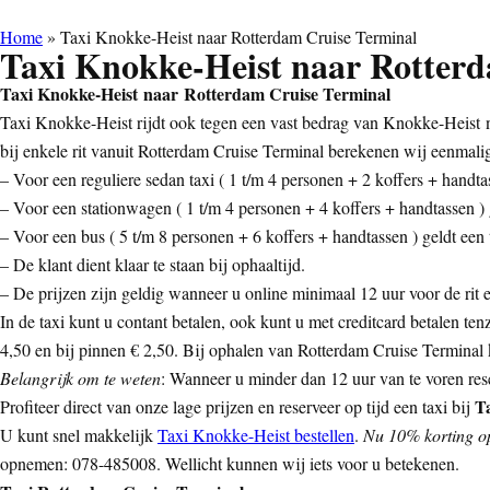
Home
»
Taxi Knokke-Heist naar Rotterdam Cruise Terminal
Taxi Knokke-Heist naar Rotter
Taxi Knokke-Heist naar Rotterdam Cruise Terminal
Taxi Knokke-Heist rijdt ook tegen een vast bedrag van Knokke-Heist n
bij enkele rit vanuit Rotterdam Cruise Terminal berekenen wij eenmali
– Voor een reguliere sedan taxi ( 1 t/m 4 personen + 2 koffers + handtas
– Voor een stationwagen ( 1 t/m 4 personen + 4 koffers + handtassen ) g
– Voor een bus ( 5 t/m 8 personen + 6 koffers + handtassen ) geldt een t
– De klant dient klaar te staan bij ophaaltijd.
– De prijzen zijn geldig wanneer u online minimaal 12 uur voor de rit ee
In de taxi kunt u contant betalen, ook kunt u met creditcard betalen ten
4,50 en bij pinnen € 2,50. Bij ophalen van Rotterdam Cruise Terminal ko
Belangrijk om te weten
: Wanneer u minder dan 12 uur van te voren rese
T
Profiteer direct van onze lage prijzen en reserveer op tijd een taxi bij
U kunt snel makkelijk
Taxi Knokke-Heist bestellen
.
Nu 10% korting op 
opnemen: 078-485008. Wellicht kunnen wij iets voor u betekenen.