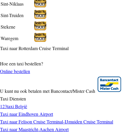
Sint-Niklaas
Sint-Truiden
Stekene
Waregem
Taxi naar Rotterdam Cruise Terminal
Hoe een taxi bestellen?
Online bestellen
U kunt nu ook betalen met Bancontact/Mister Cash
Taxi Diensten
123taxi België
Taxi naar Eindhoven Airport
Taxi naar Felison Cruise Terminal-IJmuiden Cruise Terminal
Taxi naar Maastricht-Aachen Airport