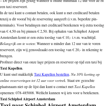
– De prijzen zijn geldig wanneer u online minimaal 12 uur voor de rit
een taxi reserveert.
In de taxi kunt u contant betalen, ook kunt u met creditcard betalen
tenzij u dit vooraf bij de reservering aangeeft (i.v.m. beperkte pin-
terminals). Voor betalingen met creditcard berekenen wij extra toeslag
van € 4,50 en bij pinnen € 2,50. Bij ophalen van Schiphol Airport
Amsterdam komt er een extra toeslag van € 10,- i.v.m. wachttijd.
Belangrijk om te weten
: Wanneer u minder dan 12 uur van te voren
reserveert, zijn wij genoodzaakt een toeslag van € 20,- in rekening te
brengen.
Profiteer direct van onze lage prijzen en reserveer op tijd een taxi bij
Taxi Kapellen
.
U kunt snel makkelijk
Taxi Kapellen bestellen
.
Nu 10% korting op
online reserveringen tot 12 uur voor vertrek.
Staat uw gezochte
plaatsnaam niet op de lijst dan kunt u contact met
Taxi Kapellen
opnemen: 078-485008. Wellicht kunnen wij iets voor u betekenen.
Taxi Schiphol Airport Amsterdam
Taxi naar Schiphol Airport Amsterdam