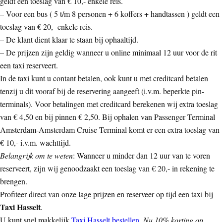
geldt een toeslag van € 10,- enkele reis.
– Voor een bus ( 5 t/m 8 personen + 6 koffers + handtassen ) geldt een
toeslag van € 20,- enkele reis.
– De klant dient klaar te staan bij ophaaltijd.
– De prijzen zijn geldig wanneer u online minimaal 12 uur voor de rit
een taxi reserveert.
In de taxi kunt u contant betalen, ook kunt u met creditcard betalen
tenzij u dit vooraf bij de reservering aangeeft (i.v.m. beperkte pin-
terminals). Voor betalingen met creditcard berekenen wij extra toeslag
van € 4,50 en bij pinnen € 2,50. Bij ophalen van Passenger Terminal
Amsterdam-Amsterdam Cruise Terminal komt er een extra toeslag van
€ 10,- i.v.m. wachttijd.
Belangrijk om te weten
: Wanneer u minder dan 12 uur van te voren
reserveert, zijn wij genoodzaakt een toeslag van € 20,- in rekening te
brengen.
Profiteer direct van onze lage prijzen en reserveer op tijd een taxi bij
Taxi Hasselt
.
U kunt snel makkelijk
Taxi Hasselt bestellen
.
Nu 10% korting op