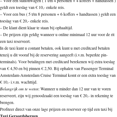
– Voor een stationwagen ( 1 t/m 4 personen + 4 koffers + handtassen )
geldt een toeslag van € 10,- enkele reis.
– Voor een bus ( 5 t/m 8 personen + 6 koffers + handtassen ) geldt een
toeslag van € 20,- enkele reis.
– De klant dient klaar te staan bij ophaaltijd.
– De prijzen zijn geldig wanneer u online minimaal 12 uur voor de rit
een taxi reserveert.
In de taxi kunt u contant betalen, ook kunt u met creditcard betalen
tenzij u dit vooraf bij de reservering aangeeft (i.v.m. beperkte pin-
terminals). Voor betalingen met creditcard berekenen wij extra toeslag
van € 4,50 en bij pinnen € 2,50. Bij ophalen van Passenger Terminal
Amsterdam-Amsterdam Cruise Terminal komt er een extra toeslag van
€ 10,- i.v.m. wachttijd.
Belangrijk om te weten
: Wanneer u minder dan 12 uur van te voren
reserveert, zijn wij genoodzaakt een toeslag van € 20,- in rekening te
brengen.
Profiteer direct van onze lage prijzen en reserveer op tijd een taxi bij
Taxi Geraardsbergen
.