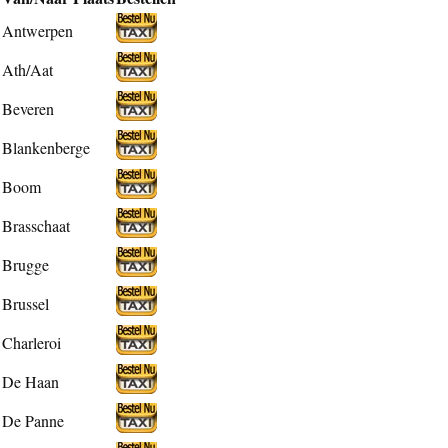
Antwerpen
Ath/Aat
Beveren
Blankenberge
Boom
Brasschaat
Brugge
Brussel
Charleroi
De Haan
De Panne