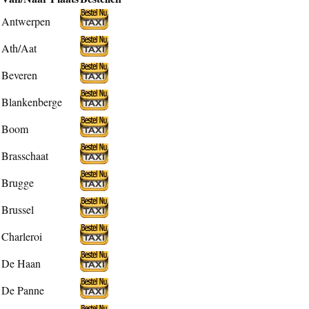
Antwerpen
Ath/Aat
Beveren
Blankenberge
Boom
Brasschaat
Brugge
Brussel
Charleroi
De Haan
De Panne