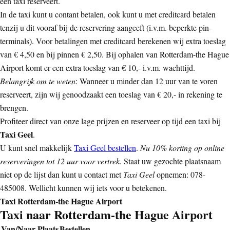
een taxi reserveert.
In de taxi kunt u contant betalen, ook kunt u met creditcard betalen
tenzij u dit vooraf bij de reservering aangeeft (i.v.m. beperkte pin-
terminals). Voor betalingen met creditcard berekenen wij extra toeslag
van € 4,50 en bij pinnen € 2,50. Bij ophalen van Rotterdam-the Hague
Airport komt er een extra toeslag van € 10,- i.v.m. wachttijd.
Belangrijk om te weten
: Wanneer u minder dan 12 uur van te voren
reserveert, zijn wij genoodzaakt een toeslag van € 20,- in rekening te
brengen.
Profiteer direct van onze lage prijzen en reserveer op tijd een taxi bij
Taxi Geel
.
U kunt snel makkelijk
Taxi Geel bestellen
.
Nu 10% korting op online
reserveringen tot 12 uur voor vertrek.
Staat uw gezochte plaatsnaam
niet op de lijst dan kunt u contact met
Taxi Geel
opnemen: 078-
485008. Wellicht kunnen wij iets voor u betekenen.
Taxi Rotterdam-the Hague Airport
Taxi naar Rotterdam-the Hague Airport
Van/Naar Plaats
Bestellen