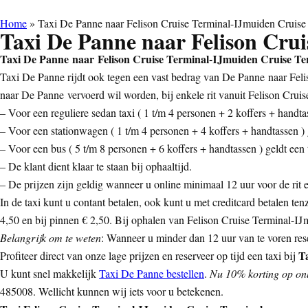
Home
»
Taxi De Panne naar Felison Cruise Terminal-IJmuiden Cruise
Taxi De Panne naar Felison Cru
Taxi De Panne naar Felison Cruise Terminal-IJmuiden Cruise Te
Taxi De Panne rijdt ook tegen een vast bedrag van De Panne naar Felis
naar De Panne vervoerd wil worden, bij enkele rit vanuit Felison Crui
– Voor een reguliere sedan taxi ( 1 t/m 4 personen + 2 koffers + handtas
– Voor een stationwagen ( 1 t/m 4 personen + 4 koffers + handtassen ) g
– Voor een bus ( 5 t/m 8 personen + 6 koffers + handtassen ) geldt een t
– De klant dient klaar te staan bij ophaaltijd.
– De prijzen zijn geldig wanneer u online minimaal 12 uur voor de rit ee
In de taxi kunt u contant betalen, ook kunt u met creditcard betalen ten
4,50 en bij pinnen € 2,50. Bij ophalen van Felison Cruise Terminal-IJm
Belangrijk om te weten
: Wanneer u minder dan 12 uur van te voren rese
T
Profiteer direct van onze lage prijzen en reserveer op tijd een taxi bij
U kunt snel makkelijk
Taxi De Panne bestellen
.
Nu 10% korting op onli
485008. Wellicht kunnen wij iets voor u betekenen.