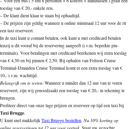
– Voor een bus ( 5 t/m 8 personen + 6 koffers + handtassen ) geldt een
toeslag van € 20,- enkele reis.
– De klant dient klaar te staan bij ophaaltijd.
– De prijzen zijn geldig wanneer u online minimaal 12 uur voor de rit
een taxi reserveert.
In de taxi kunt u contant betalen, ook kunt u met creditcard betalen
tenzij u dit vooraf bij de reservering aangeeft (i.v.m. beperkte pin-
terminals). Voor betalingen met creditcard berekenen wij extra toeslag
van € 4,50 en bij pinnen € 2,50. Bij ophalen van Felison Cruise
Terminal-IJmuiden Cruise Terminal komt er een extra toeslag van €
10,- i.v.m. wachttijd.
Belangrijk om te weten
: Wanneer u minder dan 12 uur van te voren
reserveert, zijn wij genoodzaakt een toeslag van € 20,- in rekening te
brengen.
Profiteer direct van onze lage prijzen en reserveer op tijd een taxi bij
Taxi Brugge
.
U kunt snel makkelijk
Taxi Brugge bestellen
.
Nu 10% korting op
online reserveringen tot 12 uur voor vertrek.
Staat uw gezochte