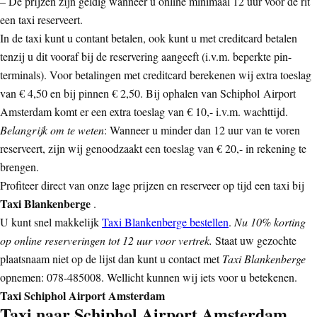
– De prijzen zijn geldig wanneer u online minimaal 12 uur voor de rit
een taxi reserveert.
In de taxi kunt u contant betalen, ook kunt u met creditcard betalen
tenzij u dit vooraf bij de reservering aangeeft (i.v.m. beperkte pin-
terminals). Voor betalingen met creditcard berekenen wij extra toeslag
van € 4,50 en bij pinnen € 2,50. Bij ophalen van Schiphol Airport
Amsterdam komt er een extra toeslag van € 10,- i.v.m. wachttijd.
Belangrijk om te weten
: Wanneer u minder dan 12 uur van te voren
reserveert, zijn wij genoodzaakt een toeslag van € 20,- in rekening te
brengen.
Profiteer direct van onze lage prijzen en reserveer op tijd een taxi bij
Taxi Blankenberge
.
U kunt snel makkelijk
Taxi Blankenberge bestellen
.
Nu 10% korting
op online reserveringen tot 12 uur voor vertrek.
Staat uw gezochte
plaatsnaam niet op de lijst dan kunt u contact met
Taxi Blankenberge
opnemen: 078-485008. Wellicht kunnen wij iets voor u betekenen.
Taxi Schiphol Airport Amsterdam
Taxi naar Schiphol Airport Amsterdam