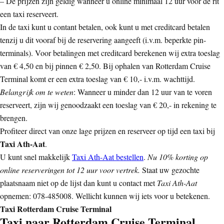
– De prijzen zijn geldig wanneer u online minimaal 12 uur voor de rit
een taxi reserveert.
In de taxi kunt u contant betalen, ook kunt u met creditcard betalen
tenzij u dit vooraf bij de reservering aangeeft (i.v.m. beperkte pin-
terminals). Voor betalingen met creditcard berekenen wij extra toeslag
van € 4,50 en bij pinnen € 2,50. Bij ophalen van Rotterdam Cruise
Terminal komt er een extra toeslag van € 10,- i.v.m. wachttijd.
Belangrijk om te weten
: Wanneer u minder dan 12 uur van te voren
reserveert, zijn wij genoodzaakt een toeslag van € 20,- in rekening te
brengen.
Profiteer direct van onze lage prijzen en reserveer op tijd een taxi bij
Taxi Ath-Aat
.
U kunt snel makkelijk
Taxi Ath-Aat bestellen
.
Nu 10% korting op
online reserveringen tot 12 uur voor vertrek.
Staat uw gezochte
plaatsnaam niet op de lijst dan kunt u contact met
Taxi Ath-Aat
opnemen: 078-485008. Wellicht kunnen wij iets voor u betekenen.
Taxi Rotterdam Cruise Terminal
Taxi naar Rotterdam Cruise Terminal