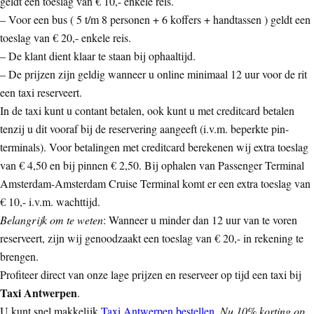
geldt een toeslag van € 10,- enkele reis.
– Voor een bus ( 5 t/m 8 personen + 6 koffers + handtassen ) geldt een
toeslag van € 20,- enkele reis.
– De klant dient klaar te staan bij ophaaltijd.
– De prijzen zijn geldig wanneer u online minimaal 12 uur voor de rit
een taxi reserveert.
In de taxi kunt u contant betalen, ook kunt u met creditcard betalen
tenzij u dit vooraf bij de reservering aangeeft (i.v.m. beperkte pin-
terminals). Voor betalingen met creditcard berekenen wij extra toeslag
van € 4,50 en bij pinnen € 2,50. Bij ophalen van Passenger Terminal
Amsterdam-Amsterdam Cruise Terminal komt er een extra toeslag van
€ 10,- i.v.m. wachttijd.
Belangrijk om te weten
: Wanneer u minder dan 12 uur van te voren
reserveert, zijn wij genoodzaakt een toeslag van € 20,- in rekening te
brengen.
Profiteer direct van onze lage prijzen en reserveer op tijd een taxi bij
Taxi Antwerpen
.
U kunt snel makkelijk
Taxi Antwerpen bestellen
.
Nu 10% korting op