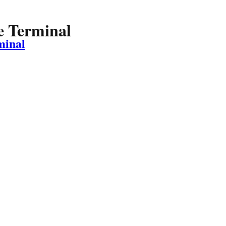
e Terminal
minal